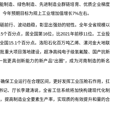
智能制造、绿色制造、先进制造业群链培育、优质企业梯度
。今年预期目标为规上工业增加值增长7%左右。
下砥砺前行、波动趋稳，彰显出强劲的韧性。全年全省规模以
5个百分点，居全国第16位，比2021年前移11位。工业投
于全国15.1个百分点。洛阳石化百万吨乙烯、漯河金大地联
一批重大项目落地建设，超净高纯电子级氢氟酸、国产抗新
一批更具创新能力的新产品“出圈”，成为河南制造的新名
，确保工业运行在合理区间，更好发挥工业压舱石作用，扛
组书记、厅长李建涛说，全省工信系统将加快构建现代化制
板，提高制造业全要素生产率，实现质的有效提升和量的合