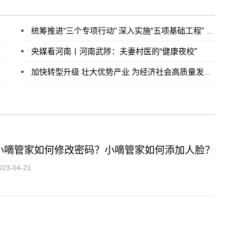
统筹推进“三个专项行动” 深入实施“五项基础工程” 河南5个优势产业瞄准“万亿级”
央媒看河南丨河南武陟：夫妻村医的“健康夜校”
加快转型升级 壮大优势产业 为经济社会高质量发展增势赋能
小嘀管家如何修改密码？小嘀管家如何添加人脸？
023-04-21